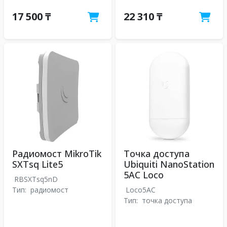
17 500 ₸
22 310 ₸
Радиомост MikroTik
Точка доступа
SXTsq Lite5
Ubiquiti NanoStation
5AC Loco
RBSXTsq5nD
Тип:
радиомост
Loco5AC
Тип:
точка доступа