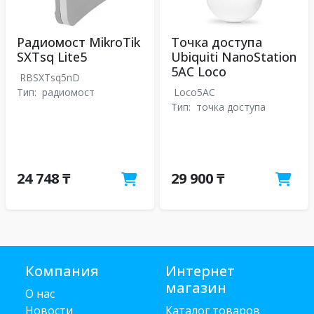
Радиомост MikroTik
Точка доступа
SXTsq Lite5
Ubiquiti NanoStation
5AC Loco
RBSXTsq5nD
Тип:
радиомост
Loco5AC
Тип:
точка доступа
24 748 ₸
29 900 ₸
Компания
Интернет
магазин
О нас
Новости
Каталог товаров