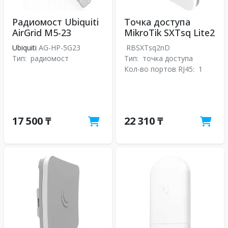
Радиомост Ubiquiti
Точка доступа
AirGrid M5-23
MikroTik SXTsq Lite2
Ubiquiti
AG-HP-5G23
RBSXTsq2nD
Тип:
радиомост
Тип:
точка доступа
Кол-во портов RJ45:
1
17 500 ₸
22 310 ₸