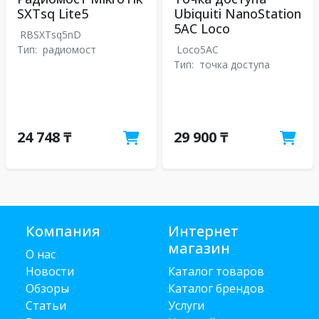
SXTsq Lite5
Ubiquiti NanoStation
5AC Loco
RBSXTsq5nD
Тип:
радиомост
Loco5AC
Тип:
точка доступа
24 748 ₸
29 900 ₸
Компания
Интернет
магазин
О нас
Новости
Каталог товаров
Обзоры
Каталог брендов
Статьи
Услуги