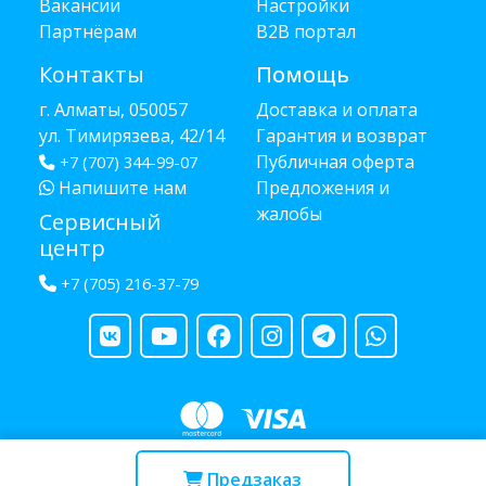
Вакансии
Настройки
Партнёрам
B2B портал
Контакты
Помощь
г. Алматы, 050057
Доставка и оплата
ул. Тимирязева, 42/14
Гарантия и возврат
Публичная оферта
+7 (707) 344-99-07
Напишите нам
Предложения и
жалобы
Сервисный
центр
+7 (705) 216-37-79
Copyright © 2013 - 2026 RUBA - разработано
webula.kz
Предзаказ