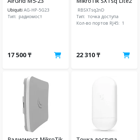
AirGrid M5-23
MikroTik SXTsq Lite2
Ubiquiti
AG-HP-5G23
RBSXTsq2nD
Тип:
радиомост
Тип:
точка доступа
Кол-во портов RJ45:
1
17 500 ₸
22 310 ₸
Радиомост MikroTik
Точка доступа