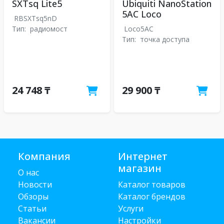
SXTsq Lite5
Ubiquiti NanoStation
5AC Loco
RBSXTsq5nD
Тип:
радиомост
Loco5AC
Тип:
точка доступа
24 748 ₸
29 900 ₸
Компания
Интернет
магазин
О нас
Новости
Каталог товаров
Обзоры
Каталог брендов
Статьи
Услуги
Вакансии
Настройки