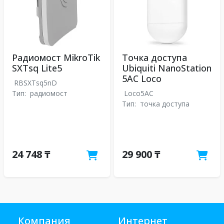
Радиомост MikroTik
Точка доступа
SXTsq Lite5
Ubiquiti NanoStation
5AC Loco
RBSXTsq5nD
Тип:
радиомост
Loco5AC
Тип:
точка доступа
24 748 ₸
29 900 ₸
Компания
Интернет