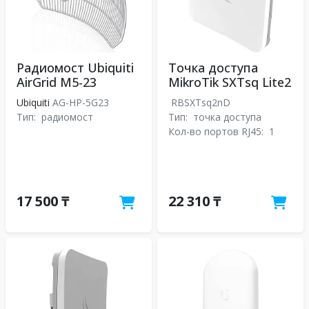
Радиомост Ubiquiti
Точка доступа
AirGrid M5-23
MikroTik SXTsq Lite2
Ubiquiti
AG-HP-5G23
RBSXTsq2nD
Тип:
радиомост
Тип:
точка доступа
Кол-во портов RJ45:
1
17 500 ₸
22 310 ₸