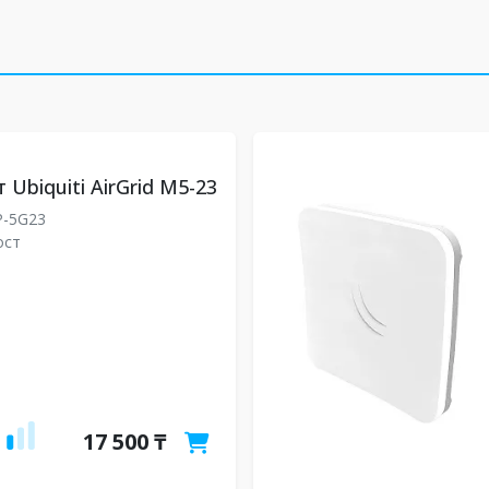
Ubiquiti AirGrid M5-23
P-5G23
ост
17 500 ₸