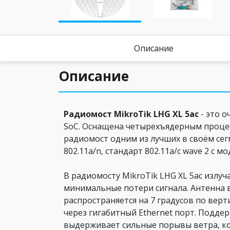
Описание
Описание
Радиомост MikroTik LHG XL 5ac
- это о
SoC. Оснащена четырехъядерным процес
радиомост одним из лучших в своём се
802.11a/n, стандарт 802.11a/c wave 2 
В радиомосту MikroTik LHG XL 5ac излу
минимальные потери сигнала. Антенна 
распространяется на 7 градусов по вер
через гигабитный Ethernet порт. Подде
выдерживает сильные порывы ветра, ко