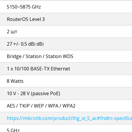
5150‒5875 GHz
RouterOS Level 3
2 шт
27 +/- 0.5 dBi dBi
Bridge / Station / Station WDS
1 х 10/100 BASE-TX Ethernet
8 Watts
10 V - 28 V (passive PoE)
AES / TKIP / WEP / WPA / WPA2
https://mikrotik.com/product/lhg_xl_5_ac#fndtn-specific
5 GHz