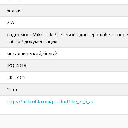
белый
7 W
радиомост MikroTik / сетевой адаптер / кабель-пе
набор / документация
металлический, белый
IPQ-4018
-40...70 °C
12 m
https://mikrotik.com/product/lhg_xl_5_ac