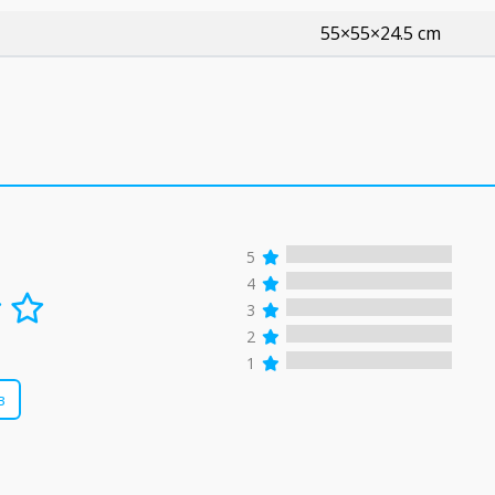
55×55×24.5 cm
5
4
3
2
1
в