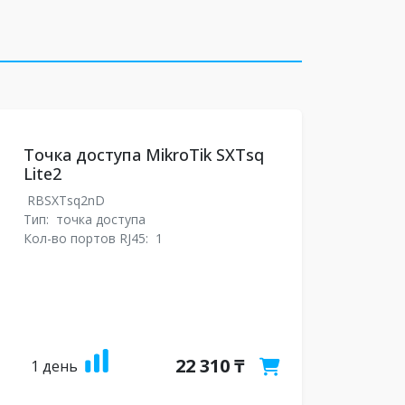
Точка доступа MikroTik SXTsq
Lite2
RBSXTsq2nD
Тип:
точка доступа
Кол-во портов RJ45:
1
22 310 ₸
1 день