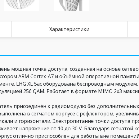
Характеристики
чень мощная точка доступа, созданная на основе сете
сором ARM Cortex-A7 и объёмной оперативной памятью 
гменте. LHG XL 5ac оборудована беспроводным модуле
с модуляцией 256 QAM. Работает в формате MIMO 2x3 мак
чатель присоединён к радиомодулю без дополнительных
выполнена в сетчатом корпусе с рефлектором, увеличив
тикали и горизонтали. Электропитание точки доступа п
рживает напряжение от 10 до 30 V. Благодаря сетчатой 
рпус отлично приспособлен для работы вне помещений.