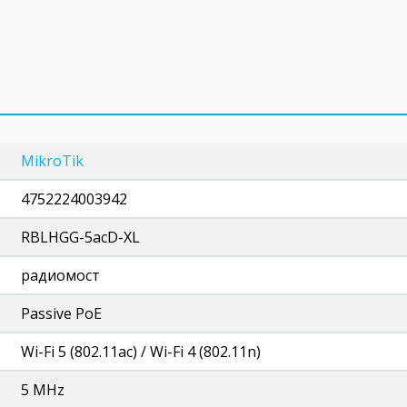
MikroTik
4752224003942
RBLHGG-5acD-XL
радиомост
Passive PoE
Wi-Fi 5 (802.11ac) / Wi-Fi 4 (802.11n)
5 MHz