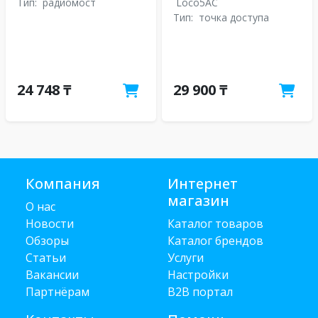
Тип:
радиомост
Loco5AC
Тип:
точка доступа
24 748 ₸
29 900 ₸
Компания
Интернет
магазин
О нас
Новости
Каталог товаров
Обзоры
Каталог брендов
Статьи
Услуги
Вакансии
Настройки
Партнёрам
B2B портал