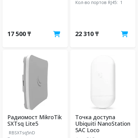
Кол-во портов RJ45:
1
17 500 ₸
22 310 ₸
Радиомост MikroTik
Точка доступа
SXTsq Lite5
Ubiquiti NanoStation
5AC Loco
RBSXTsq5nD