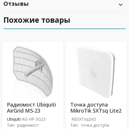
Отзывы
Похожие товары
Радиомост Ubiquiti
Точка доступа
AirGrid M5-23
MikroTik SXTsq Lite2
Ubiquiti
AG-HP-5G23
RBSXTsq2nD
Тип:
радиомост
Тип:
точка доступа