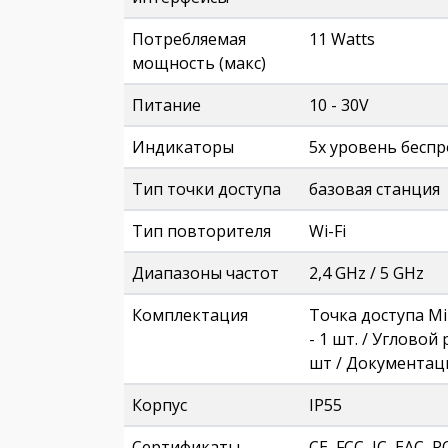
Потребляемая
11 Watts
мощность (макс)
Питание
10 - 30V
Индикаторы
5х уровень беспр
Тип точки доступа
базовая станция
Тип повторителя
Wi-Fi
Диапазоны частот
2,4 GHz / 5 GHz
Комплектация
Точка доступа Mik
- 1 шт. / Угловой
шт / Документац
Корпус
IP55
Сертификаты
CE, FCC, IC, EAC, 