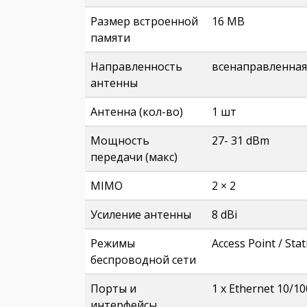
Размер встроенной
16 MB
памяти
Направленность
всенаправленная
антенны
Антенна (кол-во)
1 шт
Мощность
27- 31 dBm
передачи (макс)
MIMO
2 × 2
Усиление антенны
8 dBi
Режимы
Access Point / Sta
беспроводной сети
Порты и
1 х Ethernet 10/1
интерфейсы