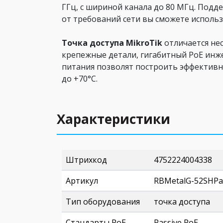
ГГц, с шириной канала до 80 МГц. Подд
от требований сети вы сможете использ
Точка доступа MikroTik
отличается не
крепежные детали, гигабитный PoE инжекто
питания позволят построить эффективну
до +70°С.
Характеристики
Штрихкод
4752224004338
Артикул
RBMetalG-52SHPa
Тип оборудования
точка доступа
Стандарты PoE
Passive PoE