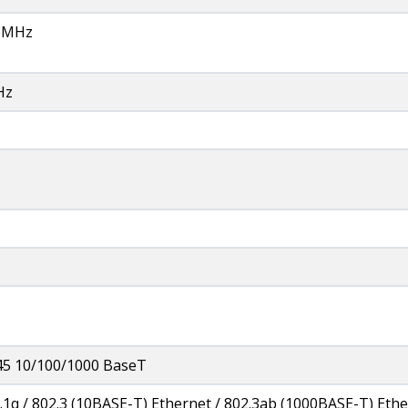
0 MHz
Hz
45 10/100/1000 BaseT
2.1q / 802.3 (10BASE-T) Ethernet / 802.3ab (1000BASE-T) Ethe