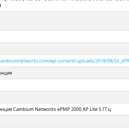
t
n.cambiumnetworks.com/wp-content/uploads/2018/08/SS_eP
анция
анция Cambium Networks ePMP 2000 AP Lite 5 ГГц