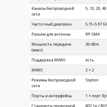
Каналы беспроводной
5, 10, 20, 4
сети
Частотный диапазон
5.15‒5.97 G
Разъем для антенны
RP-SMA
Мощность передачи
30 dBm
(макс)
Поддержка MIMO
есть
MIMO
2 × 2
Режимы беспроводной
Station
сети
Порты и интерфейсы
1 × порт RJ
Стандарты проводной
802.1p / 80