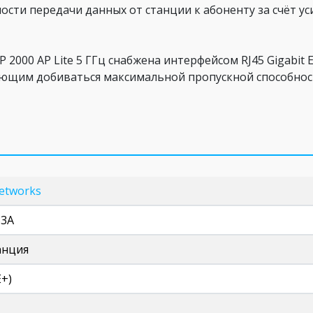
сти передачи данных от станции к абоненту за счёт уси
2000 AP Lite 5 ГГц снабжена интерфейсом RJ45 Gigabit 
ляющим добиваться максимальной пропускной способнос
etworks
33A
анция
E+)