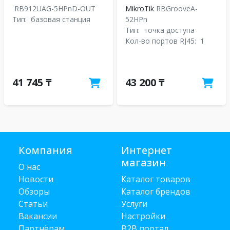
RB912UAG-5HPnD-OUT
MikroTik
RBGrooveA-
Тип:
базовая станция
52HPn
Тип:
точка доступа
Кол-во портов RJ45:
1
41 745 ₸
43 200 ₸
Компания
Интернет
магазин
О нас
Новости
Каталог товаров
Обзоры
Каталог брендов
Статьи
Услуги
Вакансии
Настройки
Партнёрам
B2B портал