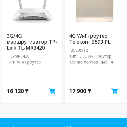
3G/4G
4G Wi-Fi роутер
маршрутизатор TP-
Telekom B593 PL
Link TL-MR3420
B593s-12
TL-MR3420
Тип:
LTE Wi-Fi роутер
Тип:
Wi-Fi роутер
Кол-во портов RJ45:
4
16 120 ₸
17 900 ₸