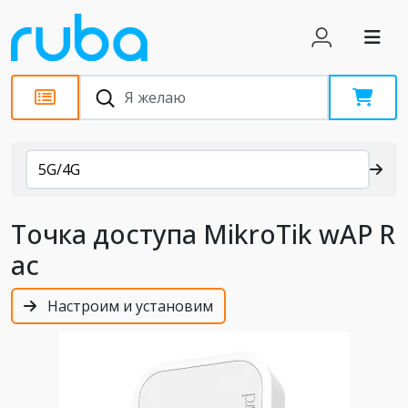
Каталог
5G/4G
Точка доступа MikroTik wAP R
ac
Настроим и установим