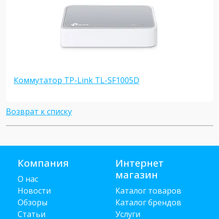
Коммутатор TP-Link TL-SF1005D
Возврат к списку
Компания
Интернет
магазин
О нас
Новости
Каталог товаров
Обзоры
Каталог брендов
Статьи
Услуги