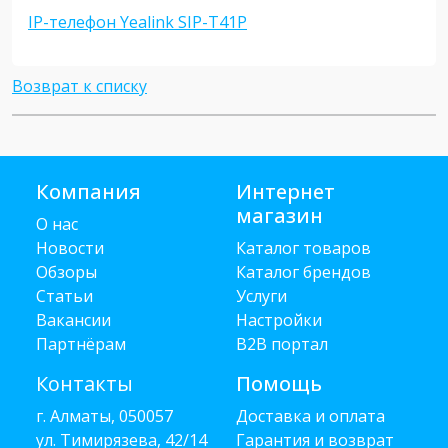
IP-телефон Yealink SIP-T41P
Возврат к списку
Компания
Интернет
магазин
О нас
Новости
Каталог товаров
Обзоры
Каталог брендов
Статьи
Услуги
Вакансии
Настройки
Партнёрам
B2B портал
Контакты
Помощь
г. Алматы, 050057
Доставка и оплата
ул. Тимирязева, 42/14
Гарантия и возврат