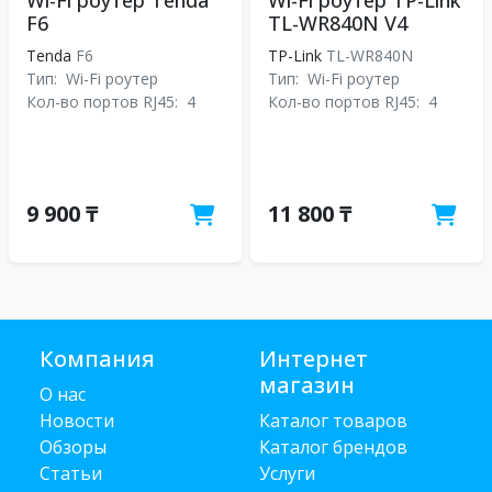
Wi-Fi роутер Tenda
Wi-Fi роутер TP-Link
F6
TL-WR840N V4
Tenda
F6
TP-Link
TL-WR840N
Тип:
Wi-Fi роутер
Тип:
Wi-Fi роутер
Кол-во портов RJ45:
4
Кол-во портов RJ45:
4
9 900 ₸
11 800 ₸
Компания
Интернет
магазин
О нас
Новости
Каталог товаров
Обзоры
Каталог брендов
Статьи
Услуги