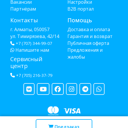
Вакансии
Настройки
Партнёрам
B2B портал
Контакты
Помощь
г. Алматы, 050057
Доставка и оплата
ул. Тимирязева, 42/14
Гарантия и возврат
Публичная оферта
+7 (707) 344-99-07
Напишите нам
Предложения и
жалобы
Сервисный
центр
+7 (705) 216-37-79
Copyright © 2013 - 2026 RUBA - разработано
webula.kz
Предзаказ