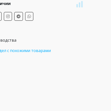
личии
зводства
дел с похожими товарами