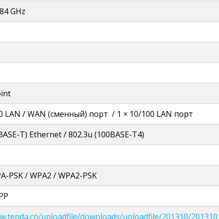
484 GHz
int
00 LAN / WAN (сменный) порт / 1 × 10/100 LAN порт
BASE-T) Ethernet / 802.3u (100BASE-T4)
A-PSK / WPA2 / WPA2-PSK
PP
ww.tenda.cn/uploadfile/downloads/uploadfile/201310/20131