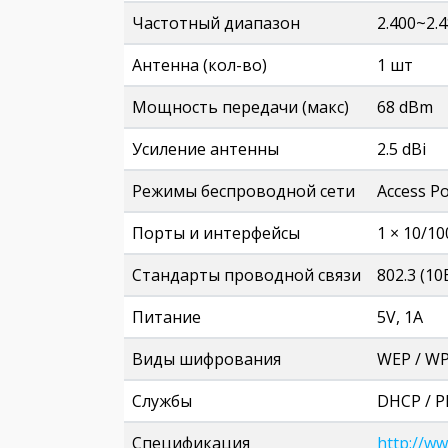
Частотный диапазон
2.400~2.
Антенна (кол-во)
1 шт
Мощность передачи (макс)
68 dBm
Усиление антенны
2.5 dBi
Режимы беспроводной сети
Access Po
Порты и интерфейсы
1 × 10/1
Стандарты проводной связи
802.3 (10
Питание
5V, 1A
Виды шифрования
WEP / WP
Службы
DHCP / P
Спецификация
http://w