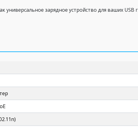
ак универсальное зарядное устройство для ваших USB г
утер
PoE
802.11n)