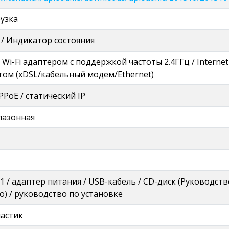
узка
/ Индикатор состояния
Wi-Fi адаптером с поддержкой частоты 2.4ГГц / Interne
ом (xDSL/кабельный модем/Ethernet)
PPoE / статический IP
пазонная
1 / адаптер питания / USB-кабель / СD-диск (Руководст
) / руководство по установке
ластик