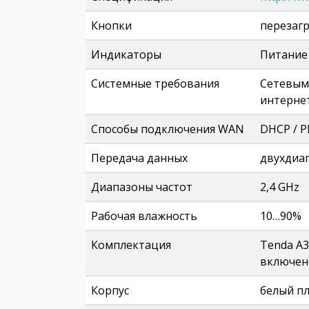
Кнопки
перезагр
Индикаторы
Питание 
Системные требования
Сетевым 
интернет
Способы подключения WAN
DHCP / P
Передача данных
двухдиа
Диапазоны частот
2,4 GHz
Рабочая влажность
10…90%
Комплектация
Tenda A3
включено
Корпус
белый п