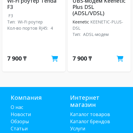
Wi-Fi роутер Tenda
UBS-модем Keenetic
F3
Plus DSL
(ADSL/VDSL)
F3
Тип:
Wi-Fi роутер
Keenetic
KEENETIC-PLUS-
Кол-во портов RJ45:
4
DSL
Тип:
ADSL-модем
7 900 ₸
7 900 ₸
Компания
Интернет
магазин
О нас
Новости
Каталог товаров
Обзоры
Каталог брендов
Статьи
Услуги