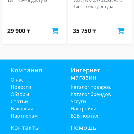
Тип:
точка доступа
AOLYNK-UAP522G-AC13
Тип:
точка доступа
29 900 ₸
35 750 ₸
Компания
Интернет
магазин
О нас
Новости
Каталог товаров
Обзоры
Каталог брендов
Статьи
Услуги
Вакансии
Настройки
Партнёрам
B2B портал
Контакты
Помощь