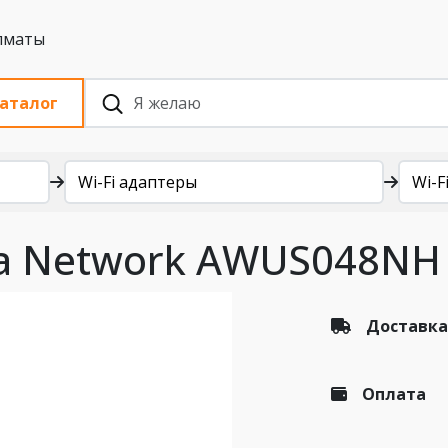
 с НДС, Алматы
аталог
Wi-Fi адаптеры
Wi-Fi
lfa Network AWUS048NH
Доставка
Оплата