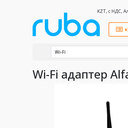
KZT,
к
Каталог
Wi-Fi
Wi-Fi адаптер A