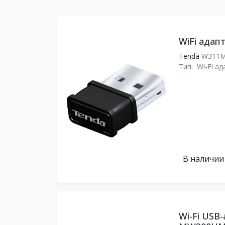
WiFi адап
Tenda
W311
Тип:
Wi-Fi а
В наличии
Wi-Fi USB