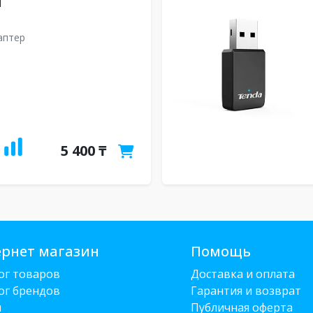
M
даптер
5 400 ₸
рнет магазин
Помощь
ог товаров
Доставка и оплата
ог брендов
Гарантия и возврат
и
Публичная оферта