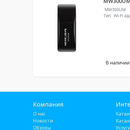
MW300U
MW300UM
Тип:
Wi-Fi а
В наличии
Компания
Инте
О нас
Катал
Новости
Катал
Обзоры
Услуг