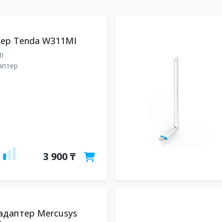
тер Tenda W311MI
MI
даптер
3 900 ₸
-адаптер Mercusys