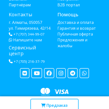
Партнёрам
B2B портал
Контакты
Помощь
г. Алматы, 050057
Доставка и оплата
ул. Тимирязева, 42/14
Гарантия и возврат
Публичная оферта
+7 (707) 344-99-07
Напишите нам
Предложения и
жалобы
Сервисный
центр
+7 (705) 216-37-79
Copyright © 2013 - 2026 RUBA - разработано
webula.kz
Предзаказ