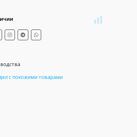
личии
зводства
дел с похожими товарами