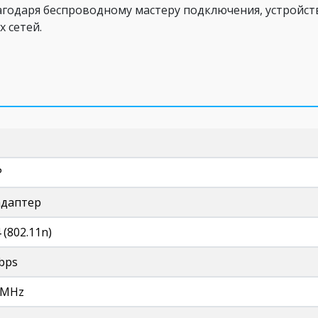
лагодаря беспроводному мастеру подключения, устройст
 сетей.
P
 адаптер
4 (802.11n)
bps
0 MHz