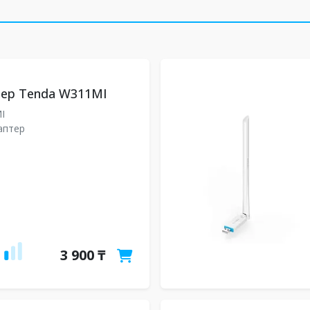
тер Tenda W311MI
MI
даптер
3 900 ₸