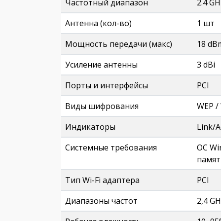
Частотный диапазон
2.4 GH
Антенна (кол-во)
1 шт
Мощность передачи (макс)
18 dB
Усиление антенны
3 dBi
Порты и интерфейсы
PCI
Виды шифрования
WEP /
Индикаторы
Link/A
Системные требования
ОС Wi
памят
Тип Wi-Fi адаптера
PCI
Диапазоны частот
2,4 GH