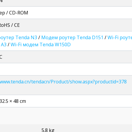
5%
ер / CD-ROM
RoHS / CE
 роутер Tenda N3
/
Модем роутер Tenda D151
/
Wi-Fi роу
 A3
/
Wi-Fi модем Tenda W150D
°C
/www.tenda.cn/tendacn/Product/show.aspx?productid=378
 32.5 × 48 cm
5.8 kg