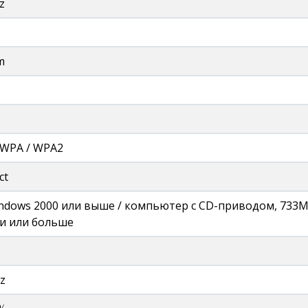
z
m
 WPA / WPA2
ct
ndows 2000 или выше / компьютер с CD-приводом, 733
и или больше
z