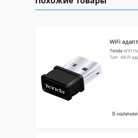
Похожие товары
WiFi адап
Tenda
W311
Тип:
Wi-Fi а
В наличии