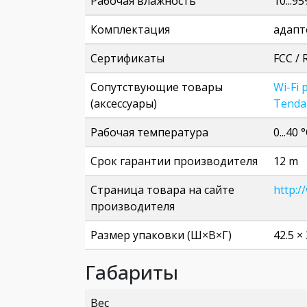
Рабочая влажность
10...9
Комплектация
адапт
Сертификаты
FCC / 
Сопутствующие товары
Wi-Fi
(аксессуары)
Tenda
Рабочая температура
0...40 
Срок гарантии производителя
12 m
Страница товара на сайте
http:/
производителя
Размер упаковки (Ш×В×Г)
42.5 ×
Габариты
Вес