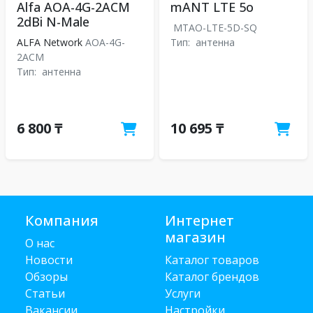
Alfa AOA-4G-2ACM
mANT LTE 5o
2dBi N-Male
MTAO-LTE-5D-SQ
ALFA Network
AOA-4G-
Тип:
антенна
2ACM
Тип:
антенна
6 800 ₸
10 695 ₸
Компания
Интернет
магазин
О нас
Новости
Каталог товаров
Обзоры
Каталог брендов
Статьи
Услуги
Вакансии
Настройки