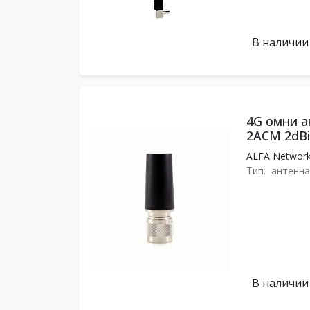
В наличии
4G омни а
2ACM 2dBi
ALFA Networ
Тип:
антенна
В наличии