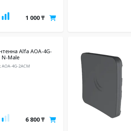
1 000 ₸
нтенна Alfa AOA-4G-
 N-Male
k
AOA-4G-2ACM
6 800 ₸