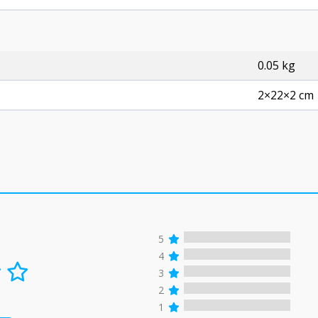
0.05 kg
2×22×2 cm
5
4
3
2
1