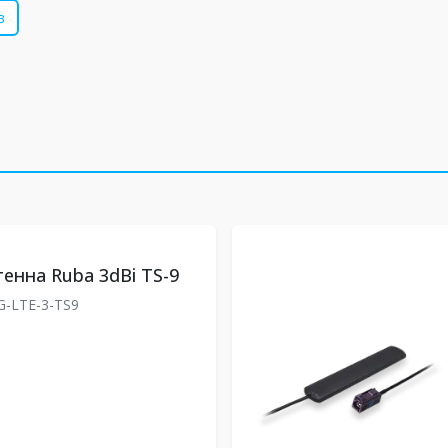
в
тенна Ruba 3dBi TS-9
G-LTE-3-TS9