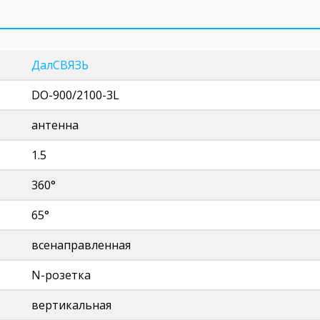
ДалСВЯЗЬ
DO-900/2100-3L
антенна
1.5
360°
65°
всенаправленная
N-розетка
вертикальная