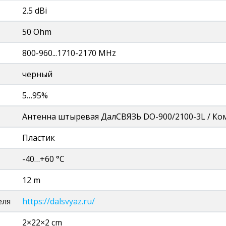
2.5 dBi
50 Ohm
800-960...1710-2170 MHz
черный
5…95%
Антенна штыревая ДалСВЯЗЬ DO-900/2100-3L / Ком
Пластик
-40…+60 °C
12 m
еля
https://dalsvyaz.ru/
2×22×2 cm