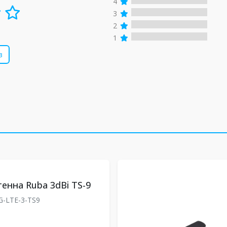
4
3
2
1
в
тенна Ruba 3dBi TS-9
G-LTE-3-TS9