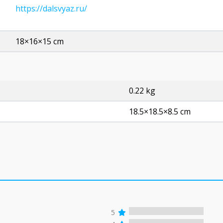
https://dalsvyaz.ru/
18×16×15 cm
0.22 kg
18.5×18.5×8.5 cm
5