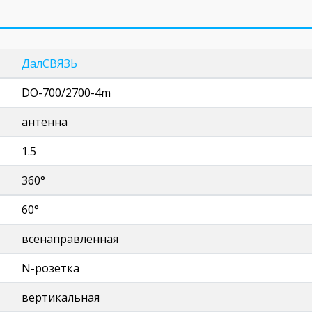
ДалСВЯЗЬ
DO-700/2700-4m
антенна
1.5
360°
60°
всенаправленная
N-розетка
вертикальная