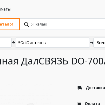
 с НДС, Алматы
аталог
5G/4G антенны
Все
чная ДалСВЯЗЬ DO-700
Доставка
Оплата