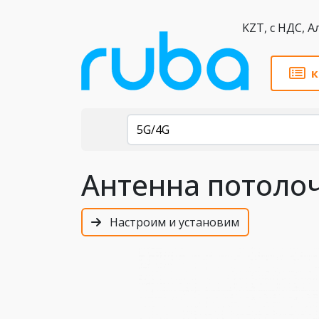
KZT,
к
Каталог
5G/4G
Антенна потоло
Настроим и установим