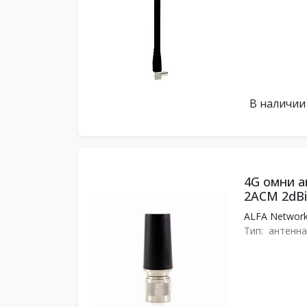
В наличии
4G омни а
2ACM 2dBi
ALFA Networ
Тип:
антенна