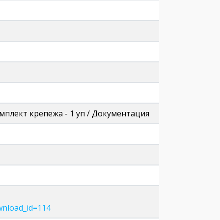
плект крепежа - 1 уп / Документация
wnload_id=114