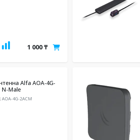
1 000 ₸
нтенна Alfa AOA-4G-
 N-Male
k
AOA-4G-2ACM