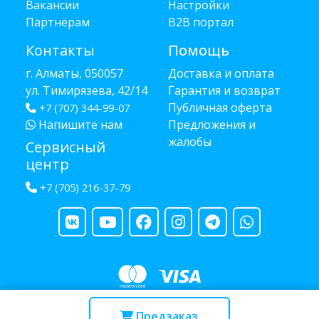
Вакансии
Настройки
Партнёрам
B2B портал
Контакты
Помощь
г. Алматы, 050057
Доставка и оплата
ул. Тимирязева, 42/14
Гарантия и возврат
Публичная оферта
+7 (707) 344-99-07
Напишите нам
Предложения и
жалобы
Сервисный
центр
+7 (705) 216-37-79
Copyright © 2013 - 2026 RUBA - разработано
webula.kz
Предзаказ