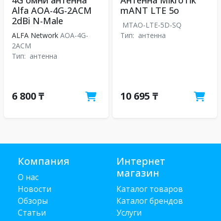
4G омни антенна
Антенна MikroTik
Alfa AOA-4G-2ACM
mANT LTE 5o
2dBi N-Male
MTAO-LTE-5D-SQ
ALFA Network
AOA-4G-
Тип:
антенна
2ACM
Тип:
антенна
6 800 ₸
10 695 ₸
Компания
Интернет
магазин
О нас
Новости
Каталог товаров
Обзоры
Каталог брендов
Статьи
Услуги