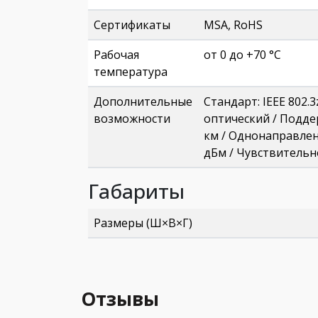
Сертификаты
MSA, RoHS
Рабочая
от 0 до +70 °C
температура
Дополнительные
Стандарт: IEEE 802.
возможности
оптический / Подде
км / Однонаправленн
дБм / Чувствительно
Габариты
Размеры (Ш×В×Г)
Отзывы