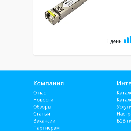
1 день
Компания
Инте
О нас
Катал
Новости
Катал
Обзоры
Услуг
Статьи
Настр
Вакансии
B2B п
Партнёрам