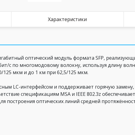
Характеристики
габитный оптический модуль формата SFP, реализующи
Гбит/с по многомодовому волокну, используя длину вол
/125 мкм и до 1 км при 62,5/125 мкм.
сным LC-интерфейсом и поддерживает горячую замену,
ветствие спецификациям MSA и IEEE 802.3z обеспечива
для построения оптических линий средней протяжённост