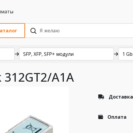
 с НДС, Алматы
аталог
SFP, XFP, SFP+ модули
1 Gb
k 312GT2/A1A
Доставка
Оплата