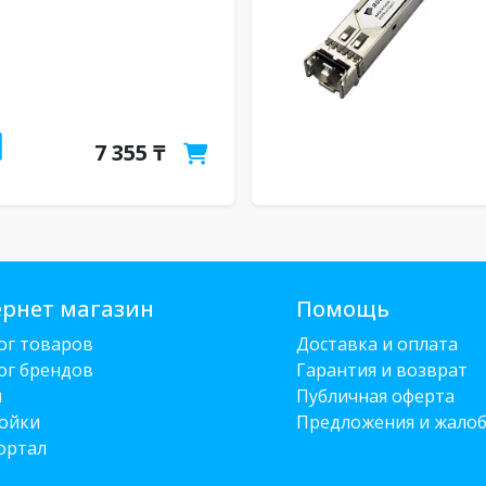
7 355 ₸
рнет магазин
Помощь
ог товаров
Доставка и оплата
ог брендов
Гарантия и возврат
и
Публичная оферта
ойки
Предложения и жало
ортал