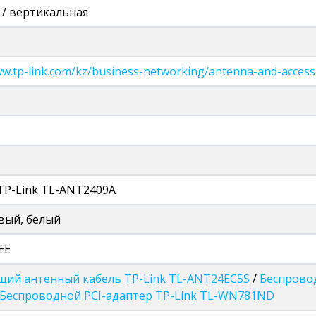
 / вертикальная
ww.tp-link.com/kz/business-networking/antenna-and-accesso
TP-Link TL-ANT2409А
вый, белый
EE
ий антенный кабель TP-Link TL-ANT24EC5S
/
Беспровод
Беспроводной PCI-адаптер TP-Link TL-WN781ND