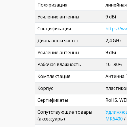
Поляризация
линейная
Усиление антенны
9 dBi
Спецификация
https://w
Диапазоны частот
2,4 GHz
Усиление антенны
9 dBi
Рабочая влажность
10…90%
Комплектация
Антенна 
Корпус
пластико
Сертификаты
RoHS, WE
Сопутствующие товары
Удлиняющ
(аксессуары)
MR6400
/