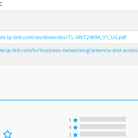
C
tatic.tp-link.com/res/down/doc/TL-ANT2409A_V1_UG.pdf
ww.tp-link.com/kz/business-networking/antenna-and-access
5
4
3