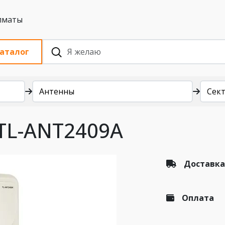
 с НДС, Алматы
аталог
Антенны
Сек
 TL-ANT2409А
Доставка
Оплата