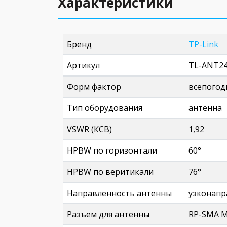
Характеристики
Бренд
TP-Link
Артикул
TL-ANT2
Форм фактор
всепогод
Тип оборудования
антенна
VSWR (КСВ)
1,92
HPBW по горизонтали
60°
HPBW по веритикали
76°
Направленность антенны
узконапр
Разъем для антенны
RP-SMA M