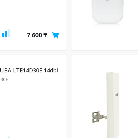
7 600 ₸
UBA LTE14D30E 14dbi
D30E