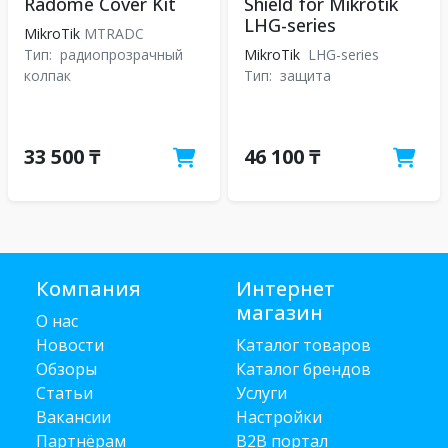
Radome Cover Kit
Shield for Mikrotik
LHG-series
MikroTik
MTRADC
Тип:
радиопрозрачный
MikroTik
LHG-series
колпак
Тип:
защита
33 500 ₸
46 100 ₸
Компания
Интернет
магазин
О нас
Новости
Каталог товаров
Обзоры
Каталог брендов
Статьи
Услуги
Вакансии
Настройки
Партнёрам
B2B портал