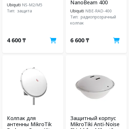
NanoBeam 400
Ubiquiti
NS-M2/M5
Тип:
защита
Ubiquiti
NBE-RAD-400
Тип:
радиопрозрачный
колпак
4 600 ₸
6 600 ₸
Колпак для
Защитный корпус
антенны MikroTik
MikroTiki Anti-Noise