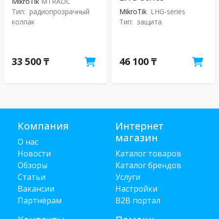
MikroTik
MTRADC
Тип:
радиопрозрачный
MikroTik
LHG-series
колпак
Тип:
защита
33 500 ₸
46 100 ₸
Компания
Интернет
магазин
О нас
Новости
Каталог товаров
Обзоры
Каталог брендов
Статьи
Услуги
Вакансии
Настройки
Партнёрам
B2B портал