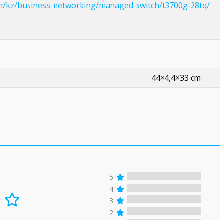
om/kz/business-networking/managed-switch/t3700g-28tq/
44×4,4×33 cm
5
4
3
2