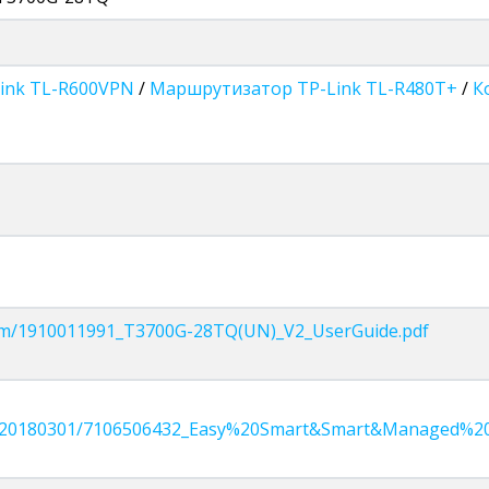
ink TL-R600VPN
/
Маршрутизатор TP-Link TL-R480T+
/
К
k.com/1910011991_T3700G-28TQ(UN)_V2_UserGuide.pdf
3/20180301/7106506432_Easy%20Smart&Smart&Managed%20