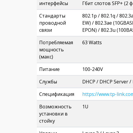
интерфейсы
Гбит слотов SFP+ (2 
Стандарты
802.1p / 802.1q / 802.
проводной
EW) / 802.3ae (10GBAS
связи
EPON) / 802.3u (100BAS
Потребляемая
63 Watts
мощность
(макс)
Питание
100-240V
Службы
DHCP / DHCP Server / 
Спецификация
https://www.tp-link.c
Возможность
1U
установки в
стойку