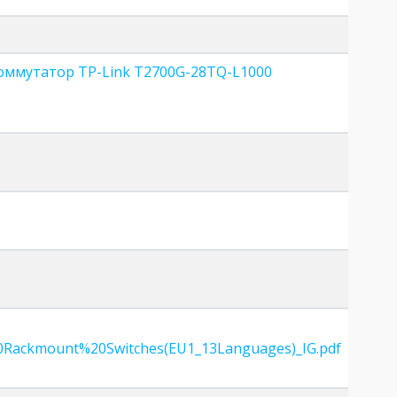
оммутатор TP-Link T2700G-28TQ-L1000
Rackmount%20Switches(EU1_13Languages)_IG.pdf