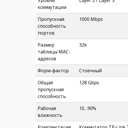
Уровни
Layer 2 / Layer 3
коммутации
Пропускная
1000 Mbps
способность
портов
Размер
32k
таблицы MAC-
адресов
Форм-фактор
Стоечный
Общая
128 Gbps
пропускная
способность
Рабочая
10…90%
влажность
Комплектация
Коммутатор TP-Link