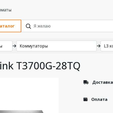
 с НДС, Алматы
аталог
ы
Коммутаторы
L3 
ink T3700G-28TQ
Доставка
Оплата