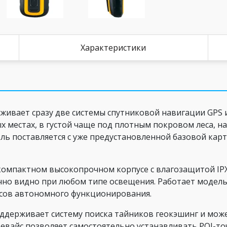
Характеристики
ивает сразу две системы спутниковой навигации GPS и
 местах, в густой чаще под плотным покровом леса, на
ль поставляется с уже предустановленной базовой кар
 компактном высокопрочном корпусе с влагозащитой IP
о видно при любом типе освещения. Работает модель 
часов автономного функционирования.
поддерживает систему поиска тайников геокэшинг и мож
девайс позволяет самостоятельно устанавливать POI-то