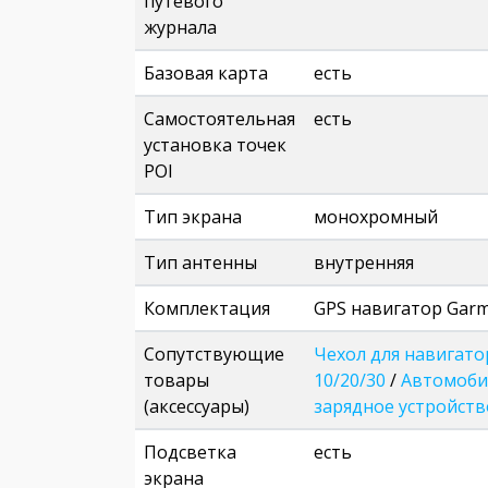
путевого
журнала
Базовая карта
есть
Самостоятельная
есть
установка точек
POI
Тип экрана
монохромный
Тип антенны
внутренняя
Комплектация
GPS навигатор Garm
Сопутствующие
Чехол для навигато
товары
10/20/30
/
Автомобил
(аксессуары)
зарядное устройств
Подсветка
есть
экрана