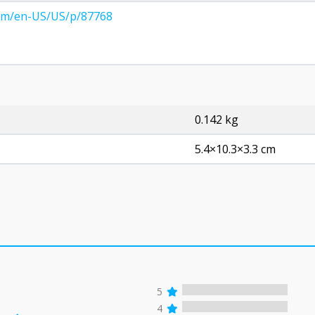
com/en-US/US/p/87768
0.142 kg
5.4×10.3×3.3 cm
5
4