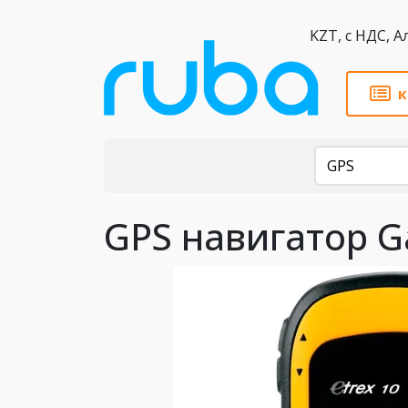
KZT,
к
Каталог
GPS
GPS навигатор G