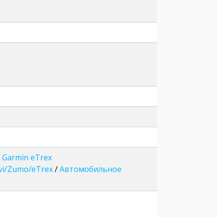
 Garmin eTrex
vi/Zumo/eTrex
/
Автомобильное