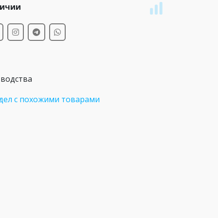
личии
зводства
дел с похожими товарами