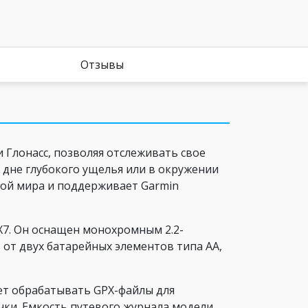
Отзывы
 Глонасс, позволяя отслеживать свое
 дне глубокого ущелья или в окружении
той мира и поддерживает Garmin
X7. Он оснащен монохромным 2.2-
от двух батарейных элементов типа AA,
ет обрабатывать GPX-файлы для
чки. Емкость путевого журнала модели