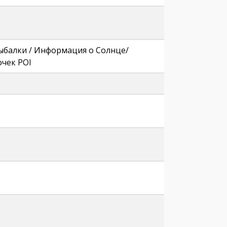
рыбалки / Информация о Солнце/
очек POI