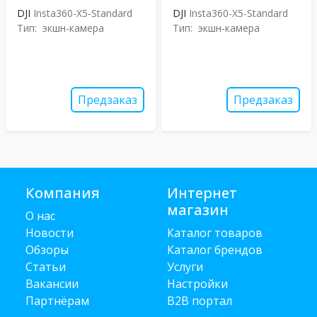
DJI
Insta360-X5-Standard
DJI
Insta360-X5-Standard
Тип:
экшн-камера
Тип:
экшн-камера
Предзаказ
Предзаказ
Компания
Интернет
магазин
О нас
Новости
Каталог товаров
Обзоры
Каталог брендов
Статьи
Услуги
Вакансии
Настройки
Партнёрам
B2B портал