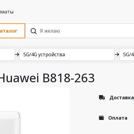
 с НДС, Алматы
аталог
5G/4G устройства
5G/
 Huawei B818-263
Доставка
Оплата