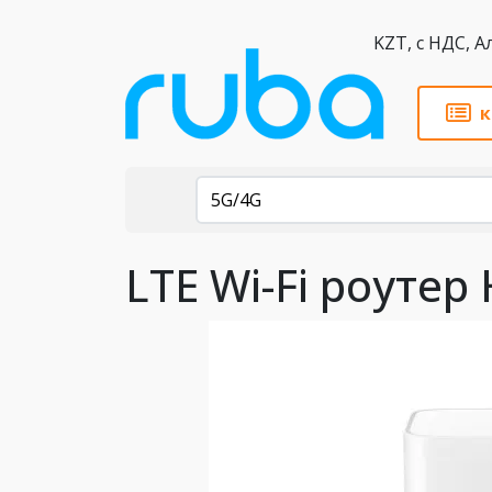
KZT,
к
Каталог
5G/4G
LTE Wi-Fi роутер