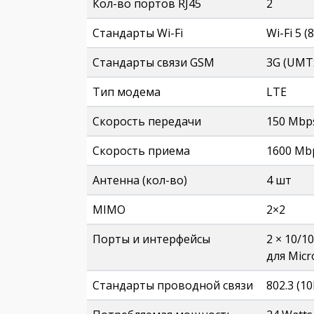
Кол-во портов RJ45
2
Стандарты Wi-Fi
Wi-Fi 5 (
Стандарты связи GSM
3G (UMTS
Тип модема
LTE
Скорость передачи
150 Mbp
Скорость приема
1600 Mb
Антенна (кол-во)
4 шт
MIMO
2×2
Порты и интерфейсы
2 × 10/1
для Micr
Стандарты проводной связи
802.3 (1