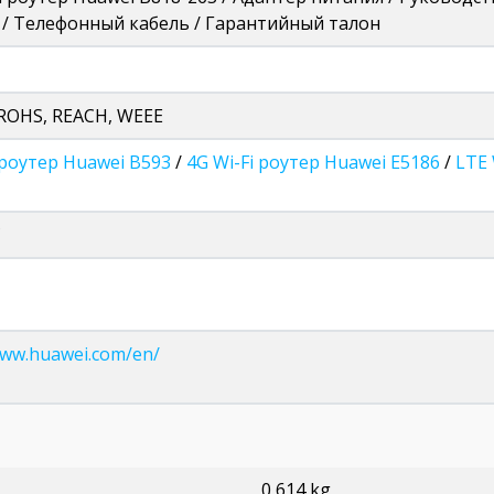
t / Телефонный кабель / Гарантийный талон
 ROHS, REACH, WEEE
 роутер Huawei B593
/
4G Wi-Fi роутер Huawei E5186
/
LTE 
C
www.huawei.com/en/
0,614 kg