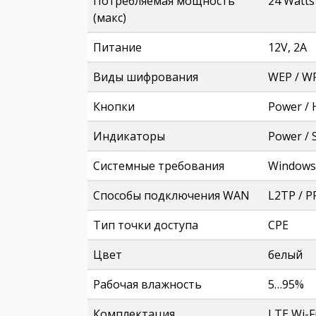
Потребляемая мощность
24 Watts
(макс)
Питание
12V, 2A
Виды шифрования
WEP / W
Кнопки
Power / 
Индикаторы
Power / 
Системные требования
Windows 
Способы подключения WAN
L2TP / 
Тип точки доступа
CPE
Цвет
белый
Рабочая влажность
5…95%
Комплектация
LTE Wi-F