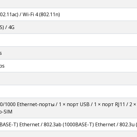
802.11ac) / Wi-Fi 4 (802.11n)
) / 4G
s
ps
00/1000 Ethernet-порты / 1 × порт USB / 1 × порт RJ11 / 2 
o-SIM
0BASE-T) Ethernet / 802.3ab (1000BASE-T) Ethernet / 802.3u