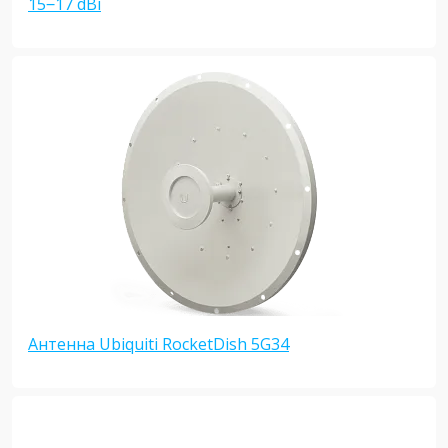
15‒17 dBi
Антенна Ubiquiti RocketDish 5G34