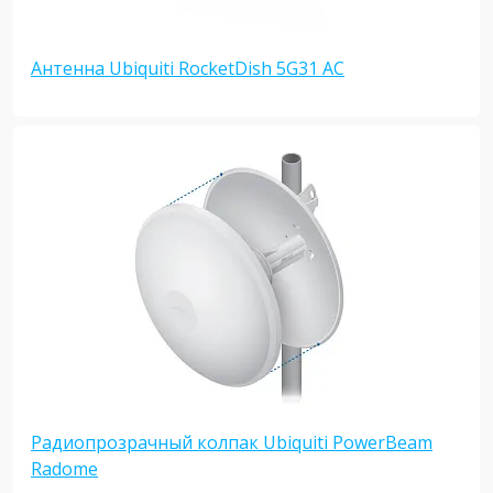
Антенна Ubiquiti RocketDish 5G31 AC
Радиопрозрачный колпак Ubiquiti PowerBeam
Radome