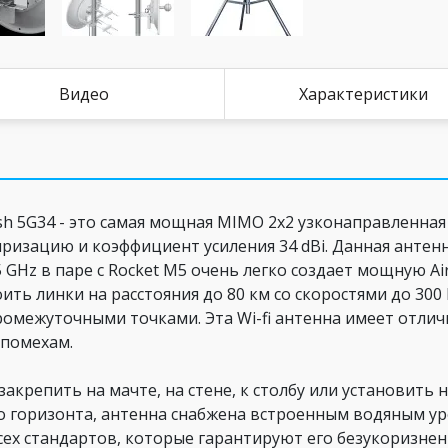
Видео
Характеристики
sh 5G34 - это самая мощная MIMO 2x2 узконаправленная 
изацию и коэффициент усиления 34 dBi. Данная антенн
4: 5 GHz в паре с Rocket M5 очень легко создает мощную
ь линки на расстояния до 80 км со скоростями до 300 
ромежуточными точками. Эта Wi-fi антенна имеет отли
опомехам.
закрепить на мачте, на стене, к столбу или установить 
 горизонта, антенна снабжена встроенным водяным уро
ех стандартов, которые гарантируют его безукоризнен