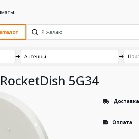
 с НДС, Алматы
аталог
Антенны
Пар
 RocketDish 5G34
Доставка
Оплата