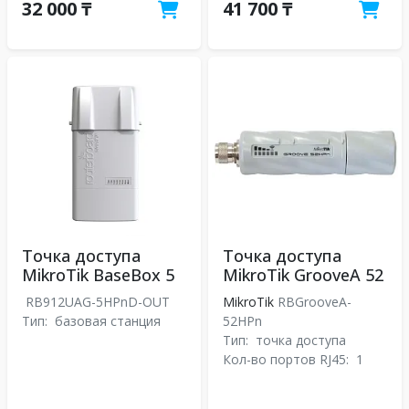
32 000 ₸
41 700 ₸
Точка доступа
Точка доступа
MikroTik BaseBox 5
MikroTik GrooveA 52
RB912UAG-5HPnD-OUT
MikroTik
RBGrooveA-
Тип:
базовая станция
52HPn
Тип:
точка доступа
Кол-во портов RJ45:
1