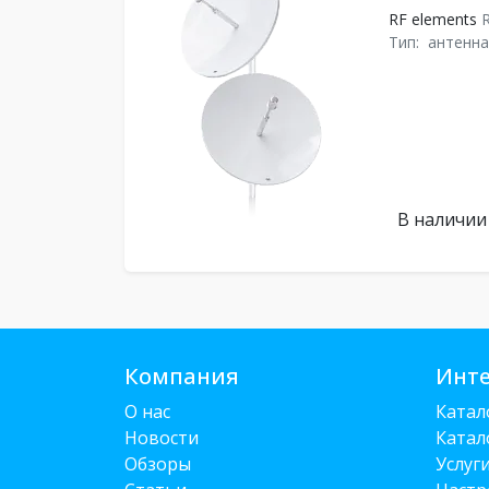
RF elements
R
Тип:
антенна
В наличии
Компания
Инте
О нас
Катал
Новости
Катал
Обзоры
Услуг