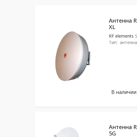
Антенна R
XL
RF elements
S
Тип:
антенна
В наличии
Антенна RF
5G