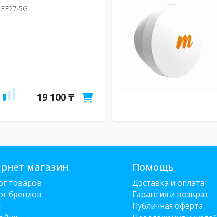
FE27-5G
19 100 ₸
рнет магазин
Помощь
ог товаров
Доставка и оплата
ог брендов
Гарантия и возврат
и
Публичная оферта