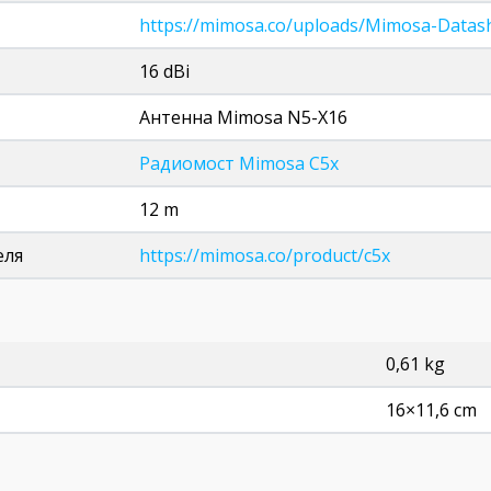
https://mimosa.co/uploads/Mimosa-Datas
16 dBi
Антенна Mimosa N5-X16
Радиомост Mimosa C5x
12 m
еля
https://mimosa.co/product/c5x
0,61 kg
16×11,6 cm