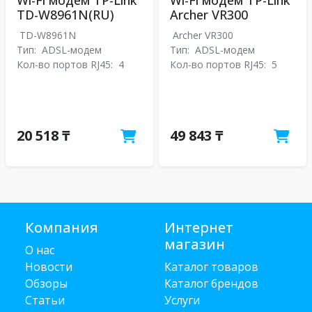
Wi-Fi модем TP-Link
Wi-Fi модем TP-Link
TD-W8961N(RU)
Archer VR300
TD-W8961N
Archer VR300
Тип:
ADSL-модем
Тип:
ADSL-модем
Кол-во портов RJ45:
4
Кол-во портов RJ45:
5
20 518 ₸
49 843 ₸
Компания
Интернет
магазин
О нас
Новости
Каталог товаров
Обзоры
Каталог брендов
Статьи
Услуги