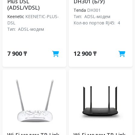
Plus DSL
DH301 (Б/У)
(ADSL/VDSL)
Tenda
DH301
Keenetic
KEENETIC-PLUS-
Тип:
ADSL-модем
DSL
Кол-во портов RJ45:
4
Тип:
ADSL-модем
7 900 ₸
12 900 ₸