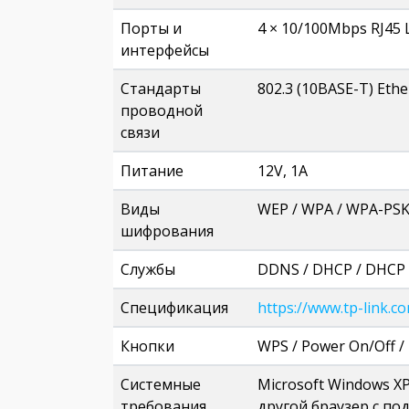
Порты и
4 × 10/100Mbps RJ45 
интерфейсы
Стандарты
802.3 (10BASE-T) Ethe
проводной
связи
Питание
12V, 1A
Виды
WEP / WPA / WPA-PSK
шифрования
Службы
DDNS / DHCP / DHCP 
Спецификация
https://www.tp-link.c
Кнопки
WPS / Power On/Off /
Системные
Microsoft Windows XP/
требования
другой браузер с по