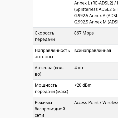
Annex L (RE-ADSL2) / I
(Splitterless ADSL2 G.l
G.992.5 Annex A (ADSL
G.992.5 Annex M (ADSL
Скорость
867 Mbps
передачи
Направленность
всенаправленная
антенны
Антенна (кол-
4 шт
во)
Мощность
<20 dBm
передачи (макс)
Режимы
Access Point / Wirele
беспроводной
сети