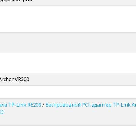
Archer VR300
ала TP-Link RE200
/
Беспроводной PCI-адаптер TP-Link A
ND