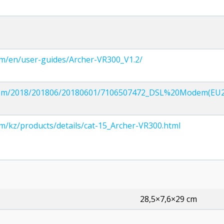
com/en/user-guides/Archer-VR300_V1.2/
ink.com/2018/201806/20180601/7106507472_DSL%20Modem(EU
om/kz/products/details/cat-15_Archer-VR300.html
28,5×7,6×29 cm