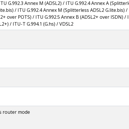
TU G.992.3 Annex M (ADSL2) / ITU G.992.4 Annex A (Splitterle
ite.bis) / ITU G.992.4 Annex M (Splitterless ADSL2 G.lite.bis)
2+ over POTS) / ITU G.992.5 Annex B (ADSL2+ over ISDN) / 
2+) / ITU-T G.994.1 (G.hs) / VDSL2
ss router mode