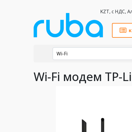
KZT,
к
Каталог
Wi-Fi
Wi-Fi модем TP-L