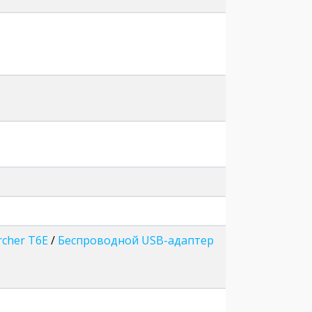
rcher T6E
/
Беспроводной USB-адаптер