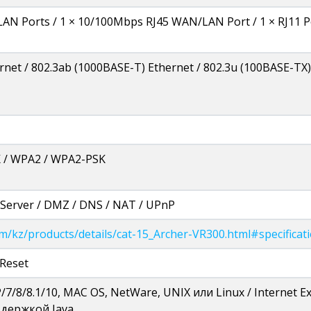
LAN Ports / 1 × 10/100Mbps RJ45 WAN/LAN Port / 1 × RJ11 P
rnet / 802.3ab (1000BASE-T) Ethernet / 802.3u (100BASE-TX
 / WPA2 / WPA2-PSK
Server / DMZ / DNS / NAT / UPnP
om/kz/products/details/cat-15_Archer-VR300.html#specificat
 Reset
7/8/8.1/10, MAC OS, NetWare, UNIX или Linux / Internet Exp
ддержкой Java