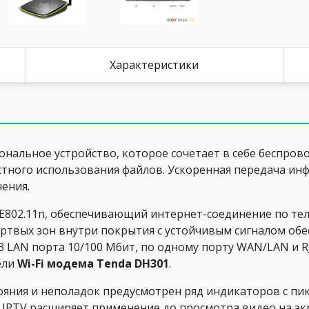
Характеристики
нальное устройство, которое сочетает в себе беспров
стного использования файлов. Ускоренная передача инф
ения.
E802.11n, обеспечивающий интернет-соединение по те
ертвых зон внутри покрытия с устойчивым сигналом обе
3 LAN порта 10/100 Мбит, по одному порту WAN/LAN и RJ
ели
Wi-Fi
модема Tenda DH301
.
ояния и неполадок предусмотрен ряд индикаторов с пик
ия IPTV расширяет применение до просмотра видео на эк