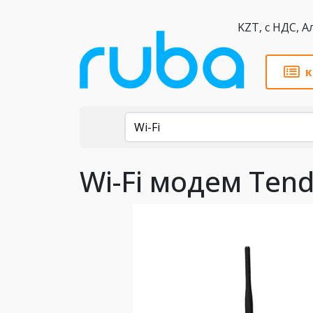
KZT,
к
Каталог
Wi-Fi
Wi-Fi модем Tend