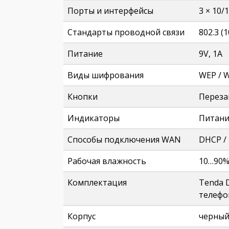
Порты и интерфейсы
3 × 10/
Стандарты проводной связи
802.3 (
Питание
9V, 1A
Виды шифрования
WEP / 
Кнопки
Переза
Индикаторы
Питание
Способы подключения WAN
DHCP / 
Рабочая влажность
10…90
Комплектация
Tenda D
телефо
Корпус
черный