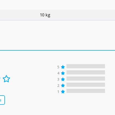
10 kg
5
4
3
2
1
в