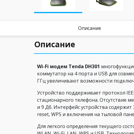
Описание
Описание
Wi-Fi модем Tenda DH301
многофункцио
коммутатор на 4 порта и USB для совме
ГГц увеличивают возможности подключ
Устройство поддерживает протокол IEE
стационарного телефона. Отсутствие м
и 9 Дб. Интерфейс устройства содержит 
reset, WPS и включения на тыловой пан
Для легкого определения текущего сост
WLAN, Wi-Fi, LAN, WPS и USB. Технолог