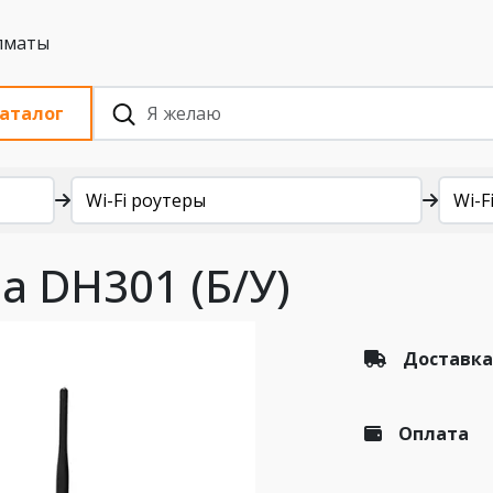
 с НДС, Алматы
аталог
Wi-Fi роутеры
Wi-F
a DH301 (Б/У)
Доставка
Оплата