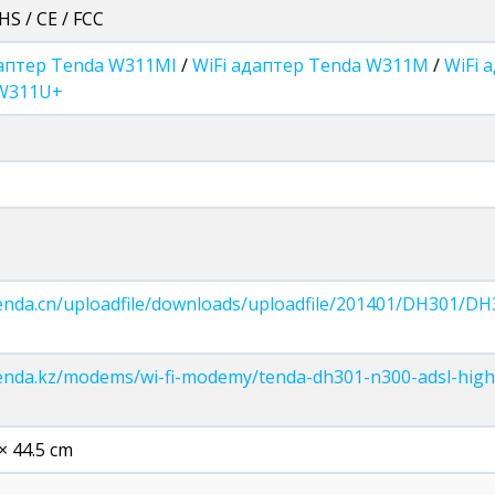
HS / CE / FCC
даптер Tenda W311MI
/
WiFi адаптер Tenda W311M
/
WiFi 
W311U+
tenda.cn/uploadfile/downloads/uploadfile/201401/DH301/DH
tenda.kz/modems/wi-fi-modemy/tenda-dh301-n300-adsl-hi
× 44.5 cm