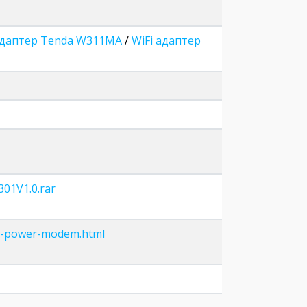
адаптер Tenda W311MA
/
WiFi адаптер
301V1.0.rar
gh-power-modem.html