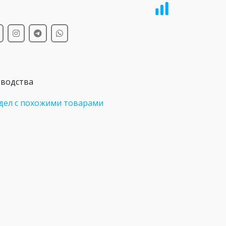
и
зводства
дел с похожими товарами