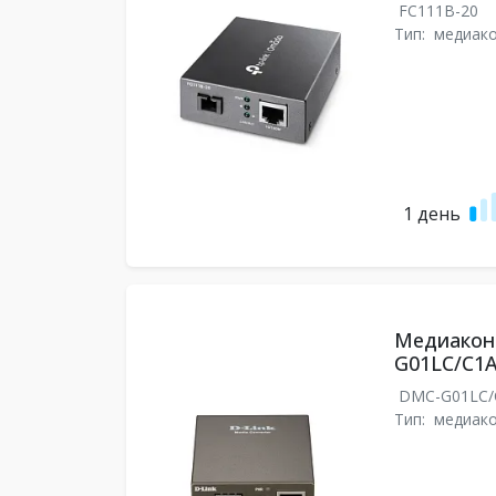
FC111B-20
Тип:
медиак
1 день
Медиаконв
G01LC/C1
DMC-G01LC
Тип:
медиак