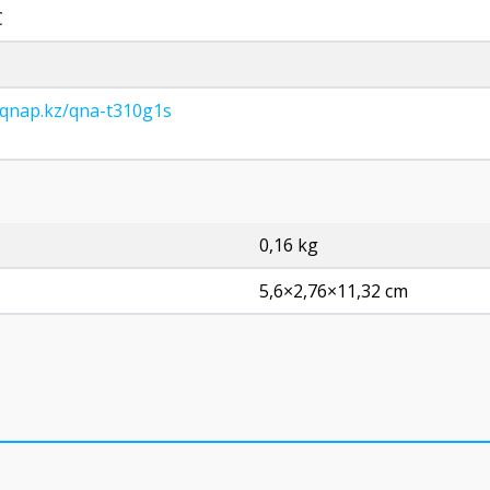
C
/qnap.kz/qna-t310g1s
0,16 kg
5,6×2,76×11,32 cm