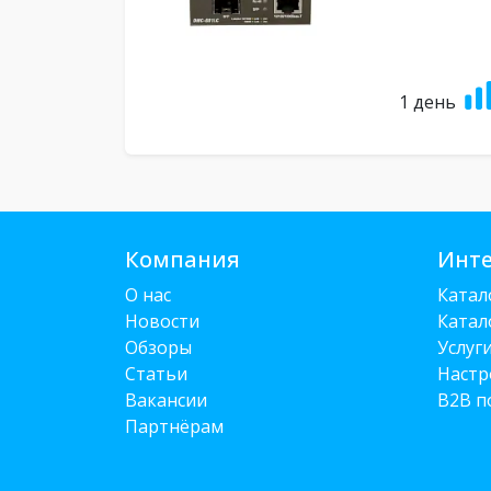
1 день
Компания
Инте
О нас
Катал
Новости
Катал
Обзоры
Услуг
Статьи
Настр
Вакансии
B2B п
Партнёрам