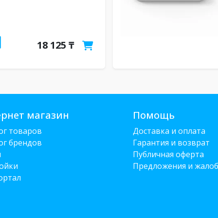
18 125 ₸
рнет магазин
Помощь
ог товаров
Доставка и оплата
ог брендов
Гарантия и возврат
и
Публичная оферта
ойки
Предложения и жало
ортал