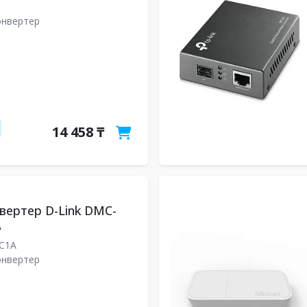
онвертер
14 458 ₸
ертер D-Link DMC-
A
/C1A
онвертер