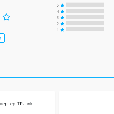
5
4
3
2
1
в
ертер TP-Link