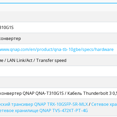
310G1S
конвертер
//www.qnap.com/en/product/qna-tb-10gbe/specs/hardware
 / LAN Link/Act / Transfer speed
онвертер QNAP QNA-T310G1S / Кабель Thunderbolt 3 0,5
ский трансивер QNAP TRX-10GSFP-SR-MLX
/
Сетевое хр
етевое хранилище QNAP TVS-472XT-PT-4G