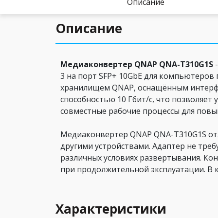
Описание
Описание
Медиаконвертер QNAP QNA-T310G1S
-
3 на порт SFP+ 10GbE для компьютеров
хранилищем QNAP, оснащённым интерфей
способностью 10 Гбит/с, что позволяе
совместные рабочие процессы для пов
Медиаконвертер QNAP QNA-T310G1S отли
другими устройствами. Адаптер не треб
различных условиях развёртывания. Кон
при продолжительной эксплуатации. В к
Характеристики