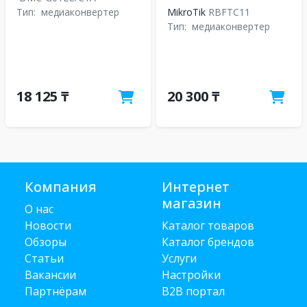
Тип:
медиаконвертер
MikroTik
RBFTC11
Тип:
медиаконвертер
18 125 ₸
20 300 ₸
Компания
Интернет
магазин
О нас
Новости
Каталог товаров
Обзоры
Каталог брендов
Статьи
Услуги
Вакансии
Настройки
Партнёрам
B2B портал