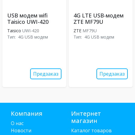
USB модем wifi
4G LTE USB-модем
Taisico UWI-420
ZTE MF79U
Taisico
UWI-420
ZTE
MF79U
Тип:
4G USB модем
Тип:
4G USB модем
Предзаказ
Предзаказ
Компания
Интернет
магазин
О нас
Новости
Каталог товаров