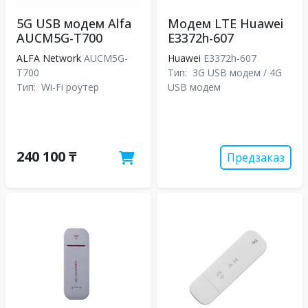
5G USB модем Alfa
Модем LTE Huawei
AUCM5G-T700
E3372h-607
ALFA Network
AUCM5G-
Huawei
E3372h-607
T700
Тип:
3G USB модем / 4G
Тип:
Wi-Fi роутер
USB модем
240 100 ₸
Предзаказ