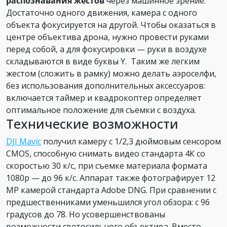
распознавания жестов
через машинное зрение.
Достаточно одного движения, камера с одного
объекта фокусируется на другой. Чтобы оказаться в
центре объектива дрона, нужно провести руками
перед собой, а для фокусировки — руки в воздухе
складываются в виде буквы Y. Таким же легким
жестом (сложить в рамку) можно делать аэроселфи,
без использования дополнительных аксессуаров:
включается таймер и квадрокоптер определяет
оптимальное положение для съемки с воздуха.
Технические возможности
DJI Mavic
получил камеру с 1/2,3 дюймовым сенсором
CMOS, способную снимать видео стандарта 4К со
скоростью 30 к/с, при съемке материала формата
1080р — до 96 к/с. Аппарат также фотографирует 12
MP камерой стандарта Adobe DNG. При сравнении с
предшественниками уменьшился угол обзора: с 96
градусов до 78. Но усовершенствованы
возможности светосильного объектива. Вместо