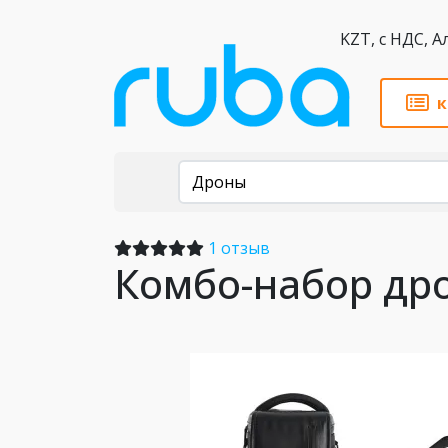
KZT,
к
Каталог
Дроны
1 отзыв
Комбо-набор дро