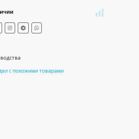
личии
зводства
дел с похожими товарами