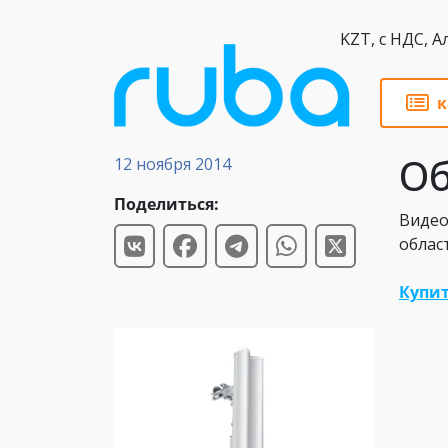
KZT,
к
Обзоры
Об
12 ноября 2014
Поделиться:
Видео
облас
Купит