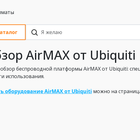
 с НДС, Алматы
аталог
зор AirMAX от Ubiquiti
обзор беспроводной платформы AirMAX от Ubiquiti: сп
ти использования.
ь оборудование AirMAX от Ubiquiti
можно на страница