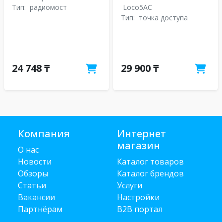
Тип:
радиомост
Loco5AC
Тип:
точка доступа
24 748 ₸
29 900 ₸
Компания
Интернет
магазин
О нас
Новости
Каталог товаров
Обзоры
Каталог брендов
Статьи
Услуги
Вакансии
Настройки
Партнёрам
B2B портал