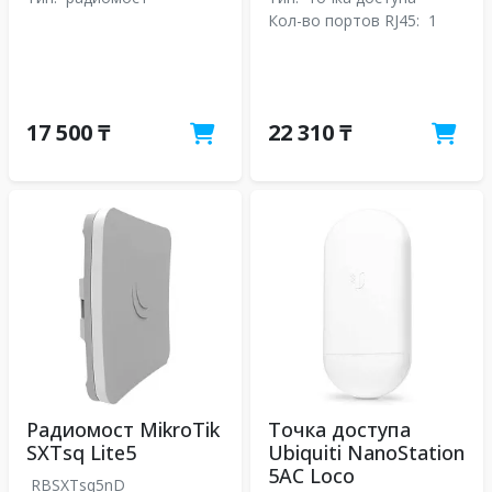
Кол-во портов RJ45:
1
17 500 ₸
22 310 ₸
Радиомост MikroTik
Точка доступа
SXTsq Lite5
Ubiquiti NanoStation
5AC Loco
RBSXTsq5nD