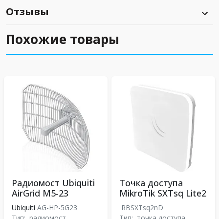
Отзывы
Похожие товары
Радиомост Ubiquiti
Точка доступа
AirGrid M5-23
MikroTik SXTsq Lite2
Ubiquiti
AG-HP-5G23
RBSXTsq2nD
Тип:
радиомост
Тип:
точка доступа