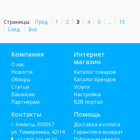
Страницы:
Пред.
1
2
3
4
5
...
13
След.
Все
Компания
Интернет
магазин
О нас
Новости
Каталог товаров
Обзоры
Каталог брендов
Статьи
Услуги
Вакансии
Настройки
Партнёрам
B2B портал
Контакты
Помощь
г. Алматы, 050057
Доставка и оплата
ул. Тимирязева, 42/14
Гарантия и возврат
Публичная оферта
+7 (707) 344-99-07