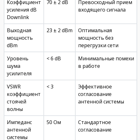
Коэффициент
70 ± 2 dB
Превосходный прием
усиления dB
входящего сигнала
Downlink
Выходная
23 ± 2 dBm
Оптимальная
мощность
мощность без
dBm
перегрузки сети
Уровень
< 6 dB
Минимальные помехи
шума
в работе
усилителя
VSWR
< 3
Эффективное
коэффициент
согласование
стоячей
антенной системы
волны
Импеданс
50 Ом
Стандартное
антенной
согласование
системы