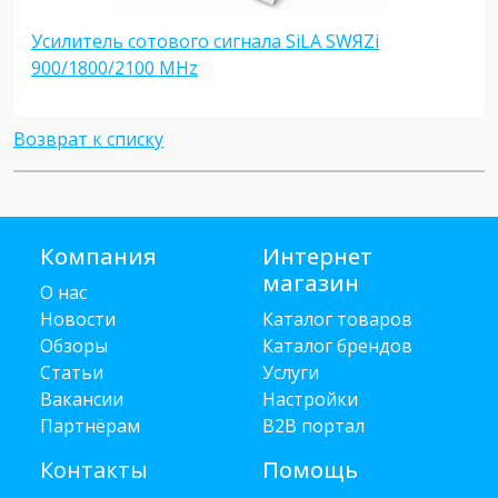
Усилитель сотового сигнала SiLA SWЯZi
900/1800/2100 MHz
Возврат к списку
Компания
Интернет
магазин
О нас
Новости
Каталог товаров
Обзоры
Каталог брендов
Статьи
Услуги
Вакансии
Настройки
Партнёрам
B2B портал
Контакты
Помощь