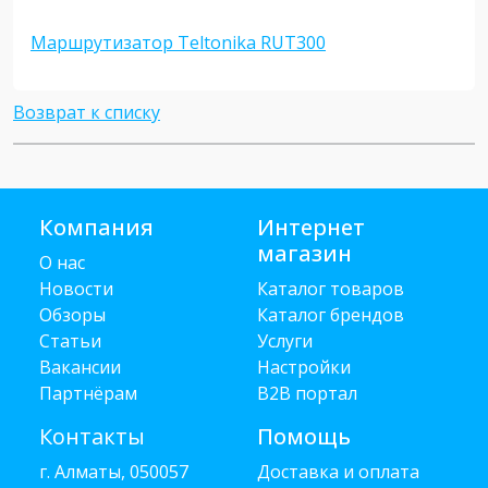
Маршрутизатор Teltonika RUT300
Возврат к списку
Компания
Интернет
магазин
О нас
Новости
Каталог товаров
Обзоры
Каталог брендов
Статьи
Услуги
Вакансии
Настройки
Партнёрам
B2B портал
Контакты
Помощь
г. Алматы, 050057
Доставка и оплата