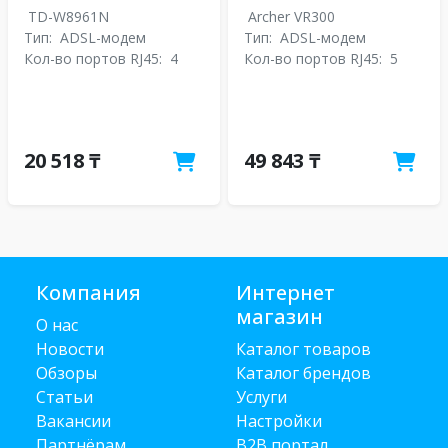
TD-W8961N
Archer VR300
Тип:
ADSL-модем
Тип:
ADSL-модем
Кол-во портов RJ45:
4
Кол-во портов RJ45:
5
20 518 ₸
49 843 ₸
Компания
Интернет
магазин
О нас
Новости
Каталог товаров
Обзоры
Каталог брендов
Статьи
Услуги
Вакансии
Настройки
Партнёрам
B2B портал